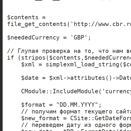
$contents = 
file_get_contents('http://www.cbr.r
$neededCurrency = 'GBP';

// Глупая проверка на то, что нам в
if (stripos($contents,$neededCurrenc
    $xml = simplexml_load_string($contents);

    $date = $xml->attributes()->Date;

    CModule::IncludeModule('currency');

    $format = "DD.MM.YYYY";

    // получим формат текущего сайта

    $new_format = CSite::GetDateFormat("SHORT");

    // переведем дату из одного формата в другой
