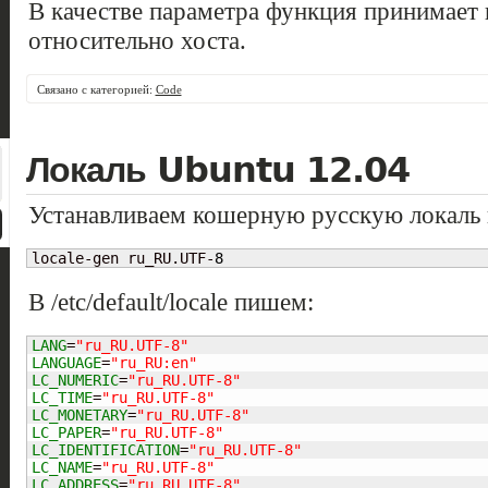
В качестве параметра функция принимает п
относительно хоста.
Связано с категорией:
Code
Локаль Ubuntu 12.04
Устанавливаем кошерную русскую локаль в
locale-gen ru_RU.UTF-
8
В /etc/default/locale пишем:
LANG
=
"ru_RU.UTF-8"
LANGUAGE
=
"ru_RU:en"
LC_NUMERIC
=
"ru_RU.UTF-8"
LC_TIME
=
"ru_RU.UTF-8"
LC_MONETARY
=
"ru_RU.UTF-8"
LC_PAPER
=
"ru_RU.UTF-8"
LC_IDENTIFICATION
=
"ru_RU.UTF-8"
LC_NAME
=
"ru_RU.UTF-8"
LC_ADDRESS
=
"ru_RU.UTF-8"