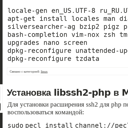
locale-gen en_US.UTF-8 ru_RU.U
apt-get install locales man di
silversearcher-ag bzip2 pigz p
bash-completion vim-nox zsh tm
upgrades nano screen
dpkg-reconfigure unattended-up
dpkg-reconfigure tzdata
Связано с категорией:
linux
Установка libssh2-php в 
Для установки расширения ssh2 для php 
воспользоваться командой:
sudo
pecl
install
channel:
//pec