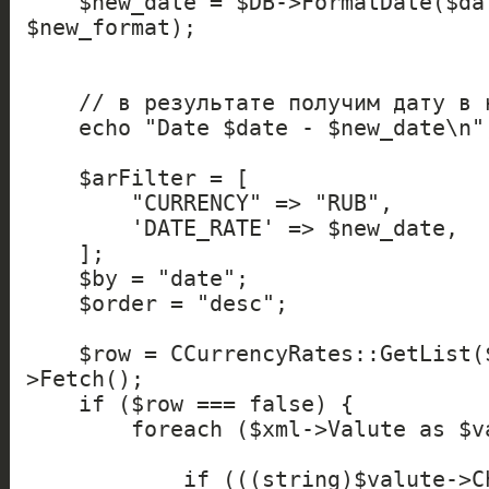
    $new_date = $DB->FormatDate($date, $format, 
$new_format);

    // в результате получим дату в новом формате

    echo "Date $date - $new_date\n";

    $arFilter = [

        "CURRENCY" => "RUB",

        'DATE_RATE' => $new_date,

    ];

    $by = "date";

    $order = "desc";

    $row = CCurrencyRates::GetList($by, $order, $arFilter)-
>Fetch();

    if ($row === false) {

        foreach ($xml->Valute as $valute) {

            if (((string)$valute->CharCode) === 