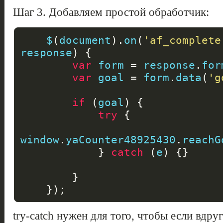
Шаг 3. Добавляем простой обработчик:
    $
(
document
).
on
(
'af_complete
response
)
{
var
 form 
=
 response
.
for
var
 goal 
=
 form
.
data
(
'g
if
(
goal
)
{
try
{
window
.
yaCounter48925430
.
reachG
}
catch
(
e
)
{}
}
});
try-catch нужен для того, чтобы если вдруг