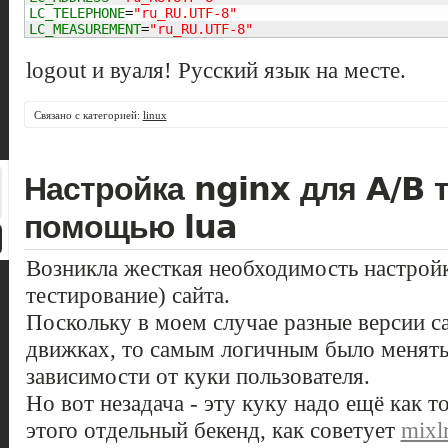
LC_TELEPHONE
=
"ru_RU.UTF-8"
LC_MEASUREMENT
=
"ru_RU.UTF-8"
logout и вуаля! Русский язык на месте.
Связано с категорией:
linux
Настройка nginx для A/B 
помощью lua
Возникла жесткая необходимость настройк
тестирование) сайта.
Поскольку в моем случае разные версии с
движках, то самым логичным было менять 
зависимости от куки пользователя.
Но вот незадача - эту куку надо ещё как т
этого отдельный бекенд, как советует
mixl