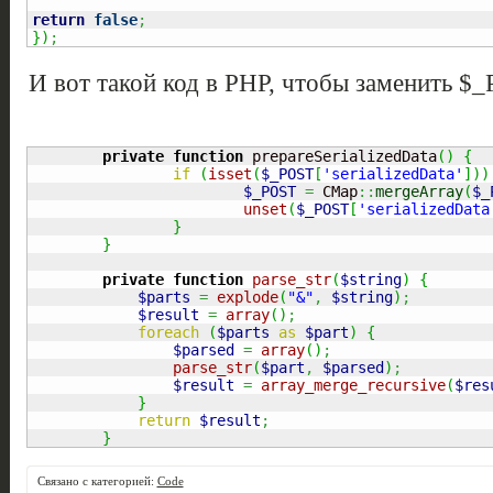
return
false
;
}
)
;
И вот такой код в PHP, чтобы заменить 
private
function
 prepareSerializedData
(
)
{
if
(
isset
(
$_POST
[
'serializedData'
]
)
)
$_POST
=
 CMap
::
mergeArray
(
$_
unset
(
$_POST
[
'serializedData
}
}
private
function
parse_str
(
$string
)
{
$parts
=
explode
(
"&"
,
$string
)
;
$result
=
array
(
)
;
foreach
(
$parts
as
$part
)
{
$parsed
=
array
(
)
;
parse_str
(
$part
,
$parsed
)
;
$result
=
array_merge_recursive
(
$res
}
return
$result
;
}
Связано с категорией:
Code