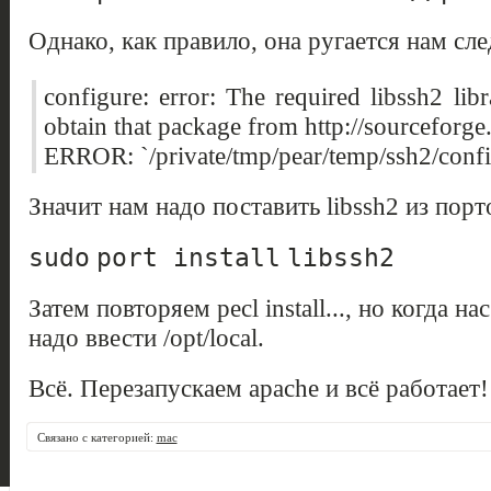
Однако, как правило, она ругается нам с
configure: error: The required libssh2 li
obtain that package from http://sourceforge.
ERROR: `/private/tmp/pear/temp/ssh2/config
Значит нам надо поставить libssh2 из порт
sudo
port
install
libssh2
Затем повторяем pecl install..., но когда на
надо ввести /opt/local.
Всё. Перезапускаем apache и всё работает!
Связано с категорией:
mac