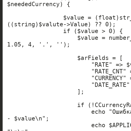
$neededCurrency) {

                $value = (float)str_replace(',', '.', 
((string)$valute->Value) ?? 0);

                if ($value > 0) {

                    $value = number_format(1 / $value * 
1.05, 4, '.', '');

                    $arFields = [

                        "RATE" => $value,

                        "RATE_CNT" => 1,

                        "CURRENCY" => "RUB",

                        "DATE_RATE" => $new_date,

                    ];

                    if (!CCurrencyRates::Add($arFields)) {

                        echo "Ошибка добавления курса $date 
- $value\n";

                        echo $APPLICATION->GetException() . 