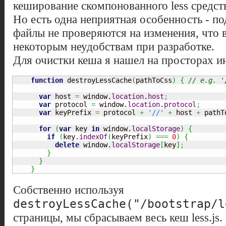
кеширование скомпонованного less средст
Но есть одна неприятная особенность - п
файлы не проверяются на изменения, что в
некоторым неудобствам при разработке.
Для очистки кеша я нашел на просторах и
function
 destroyLessCache
(
pathToCss
)
{
// e.g. '
var
 host 
=
 window.
location
.
host
;
var
 protocol 
=
 window.
location
.
protocol
;
var
 keyPrefix 
=
 protocol 
+
'//'
+
 host 
+
 pathT
for
(
var
 key 
in
 window.
localStorage
)
{
if
(
key.
indexOf
(
keyPrefix
)
===
0
)
{
delete
 window.
localStorage
[
key
]
;
}
}
}
Собственно используя
destroyLessCache("/bootstrap/l
страницы, мы сбрасываем весь кеш less.js.