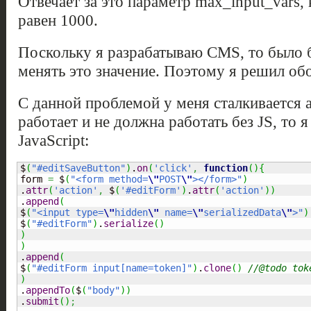
Отвечает за это параметр max_input_vars
равен 1000.
Поскольку я разрабатываю CMS, то было б
менять это значение. Поэтому я решил обо
С данной проблемой у меня сталкивается 
работает и не должна работать без JS, то 
JavaScript:
$
(
"#editSaveButton"
)
.
on
(
'click'
,
function
(
)
{
form 
=
 $
(
"<form method=
\"
POST
\"
></form>"
)
.
attr
(
'action'
,
 $
(
'#editForm'
)
.
attr
(
'action'
)
)
.
append
(
$
(
"<input type=
\"
hidden
\"
 name=
\"
serializedData
\"
>"
)
$
(
"#editForm"
)
.
serialize
(
)
)
)

.
append
(
$
(
"#editForm input[name=token]"
)
.
clone
(
)
//@todo tok
)

.
appendTo
(
$
(
"body"
)
)
.
submit
(
)
;