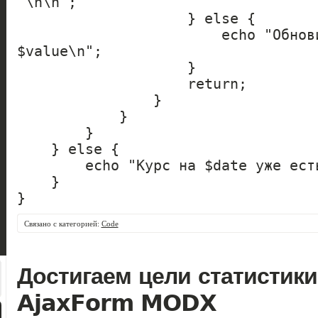
"\n\n";

                    } else {

                        echo "Обновили курс $date - 
$value\n";

                    }

                    return;

                }

            }

        }

    } else {

        echo "Курс на $date уже есть\n";

    }

}
Связано с категорией:
Code
Достигаем цели статистики
AjaxForm MODX