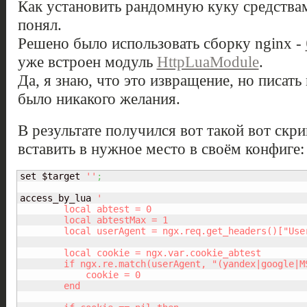
Как установить рандомную куку средствами
понял.
Решено было использовать сборку nginx -
уже встроен модуль
HttpLuaModule
.
Да, я знаю, что это извращение, но писать
было никакого желания.
В результате получился вот такой вот скри
вставить в нужное место в своём конфиге:
set $target 
''
;
access_by_lua 
'

	local abtest = 0

	local abtestMax = 1

	local userAgent = ngx.req.get_headers()["User-Agent"]

	local cookie = ngx.var.cookie_abtest

	if ngx.re.match(userAgent, "(yandex|google|MSIE|bot)", "i") then

	    cookie = 0

	end
