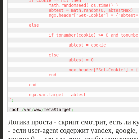
	if cookie == nil then

		math.randomseed( os.time() )

		abtest = math.random(0, abtestMax)

    		ngx.header["Set-Cookie"] = {"abtest=" .. abtest .. "; path=/", "abReason=nil"}

	else

		if tonumber(cookie) >= 0 and tonumber(cookie) <= abtestMax then

			abtest = cookie

		else

			abtest = 0

			ngx.header["Set-Cookie"] = {"abtest=" .. abtest .. "; path=/", "abReason=badRange"}

		end

	end

	ngx.var.target = abtest

'
;
root 
/
var
/
www
/
meta$target
;
Логика проста - скрипт смотрит, есть ли ку
- если user-agent содержит yandex, google,
тестом 0 -- это для того, чтобы поискови