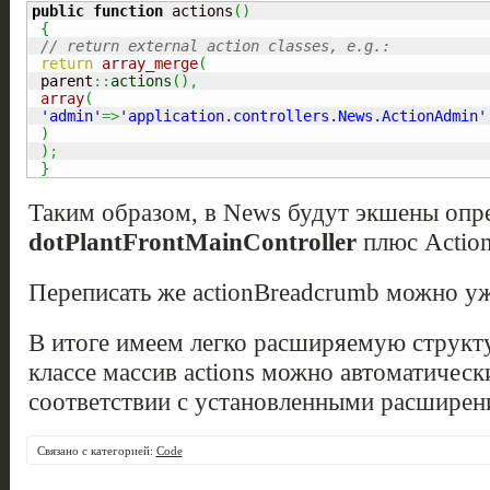
public
function
 actions
(
)
{
// return external action classes, e.g.:
return
array_merge
(
 parent
::
actions
(
)
,
array
(
'admin'
=>
'application.controllers.News.ActionAdmin'
)
)
;
}
Таким образом, в News будут экшены опре
dotPlantFrontMainController
плюс Actio
Переписать же actionBreadcrumb можно уж
В итоге имеем легко расширяемую структ
классе массив actions можно автоматическ
соответствии с установленными расширен
Связано с категорией:
Code