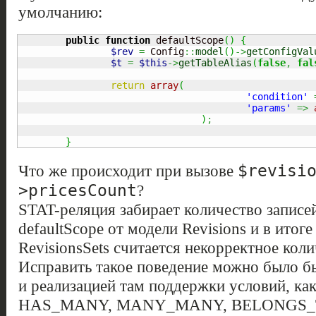
умолчанию:
public
function
 defaultScope
(
)
{
$rev
=
 Config
::
model
(
)
->
getConfigVal
$t
=
$this
->
getTableAlias
(
false
,
fal
return
array
(
'condition'
'params'
=>
)
;
}
$revisi
Что же происходит при вызове
>pricesCount
?
STAT-реляция забирает количество записе
defaultScope от модели Revisions и в итог
RevisionsSets считается некорректное коли
Исправить такое поведение можно было бы
и реализацией там поддержки условий, как
HAS_MANY, MANY_MANY, BELONGS_