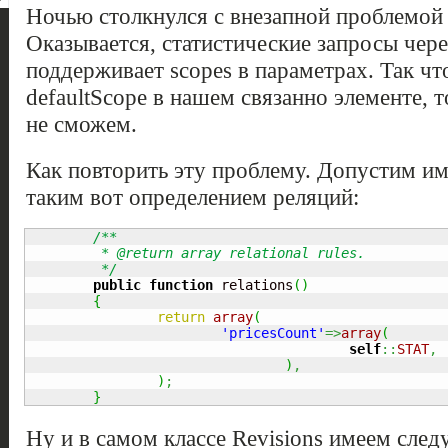
Ночью столкнулся с внезапной проблемой 
Оказывается, статистические запросы через
поддерживает scopes в параметрах. Так чт
defaultScope в нашем связанно элементе, 
не сможем.
Как повторить эту проблему. Допустим име
таким вот определением реляций:
/**

	 * @return array relational rules.

	 */
public
function
 relations
(
)
{
return
array
(
'pricesCount'
=>
array
(
self
::
STAT
,
)
,
)
;
}
Ну и в самом классе Revisions имеем сле