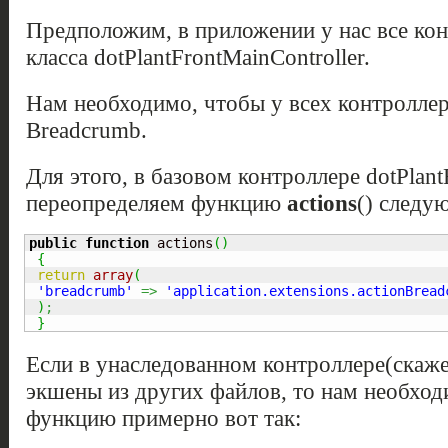
Предположим, в приложении у нас все ко
класса dotPlantFrontMainController.
Нам необходимо, чтобы у всех контролле
Breadcrumb.
Для этого, в базовом контроллере dotPlant
переопределяем функцию
actions
() следу
public
function
 actions
(
)
{
return
array
(
'breadcrumb'
=>
'application.extensions.actionBread
)
;
}
Если в унаследованном контроллере(скаж
экшены из других файлов, то нам необход
функцию примерно вот так: