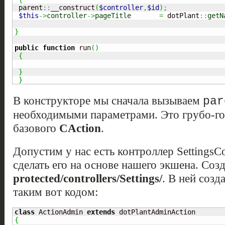
 parent
::
__construct
(
$controller
,
$id
)
;
$this
->
controller
->
pageTitle
=
 dotPlant
::
getN
}
public
function
 run
(
)
{
}
}
В конструкторе мы сначала вызываем
par
необходимыми параметрами. Это грубо-го
базового
CAction
.
Допустим у нас есть контроллер SettingsCo
сделать его на основе нашего экшена. Соз
protected/controllers/Settings/
. В ней соз
таким вот кодом:
class
 ActionAdmin 
extends
{