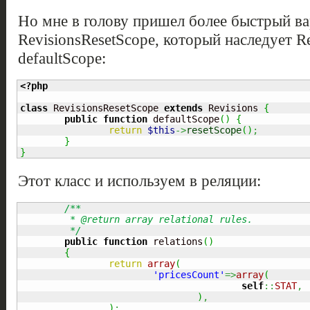
Но мне в голову пришел более быстрый вар
RevisionsResetScope, который наследует R
defaultScope:
<?php
class
 RevisionsResetScope 
extends
 Revisions 
{
public
function
 defaultScope
(
)
{
return
$this
->
resetScope
(
)
;
}
}
Этот класс и используем в реляции:
/**

	 * @return array relational rules.

	 */
public
function
 relations
(
)
{
return
array
(
'pricesCount'
=>
array
(
self
::
STAT
,
)
,
)
;