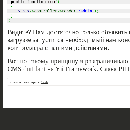
public
function
 run
(
)
{
$this
->
controller
->
render
(
'admin'
)
;
}
}
Видите? Нам достаточно только объявить r
загрузке запустится необходимый нам кон
контроллера с нашими действиями.
Вот по такому принципу я разграничиваю
CMS
dotPlant
на Yii Framework. Слава PH
Связано с категорией:
Code