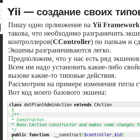
Yii — создание своих типо
Пишу одно прлиожение на
Yii Framework
такова, что необходимо разграничить экш
контроллеров(
CController
) по папкам и с
Экшены разграничиваются легко.
Предположим, что у нас есть ряд экшенов
Всем им надо установить какие-либо свойс
вызове какие-то типовые действия.
Рассмотрим на примере изменения титла с
Вот код моего базового экшена:
class
 dotPlantAdminAction 
extends
 CAction

{
/**

 * Constructor.

 * Runs CAction constructor and makes some changes fo
 */
public
function
  __construct
(
$controller
,
$id
)
{