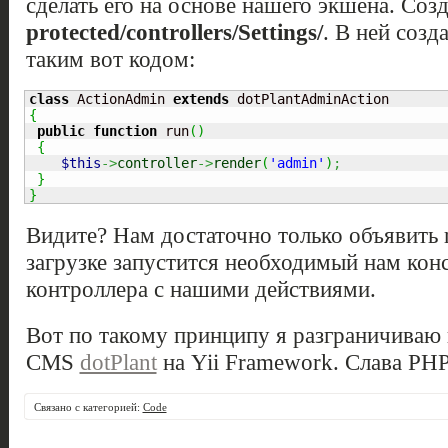
сделать его на основе нашего экшена. Соз
protected/controllers/Settings/
. В ней соз
таким вот кодом:
class
 ActionAdmin 
extends
{
public
function
 run
(
)
{
$this
->
controller
->
render
(
'admin'
)
;
}
}
Видите? Нам достаточно только объявить r
загрузке запустится необходимый нам кон
контроллера с нашими действиями.
Вот по такому принципу я разграничиваю
CMS
dotPlant
на Yii Framework. Слава PH
Связано с категорией:
Code