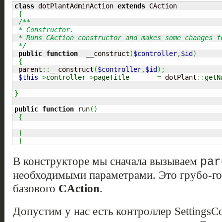
class
 dotPlantAdminAction 
extends
 CAction

{
/**

 * Constructor.

 * Runs CAction constructor and makes some changes fo
 */
public
function
  __construct
(
$controller
,
$id
)
{
 parent
::
__construct
(
$controller
,
$id
)
;
$this
->
controller
->
pageTitle
=
 dotPlant
::
getN
}
public
function
 run
(
)
{
}
}
В конструкторе мы сначала вызываем
par
необходимыми параметрами. Это грубо-го
базового
CAction
.
Допустим у нас есть контроллер SettingsCo