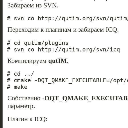
Забираем из SVN.
# svn co http://qutim.org/svn/qutim
Переходим к плагинам и забираем ICQ.
# cd qutim/plugins
# svn co http://qutim.org/svn/icq
Компилируем
qutIM
.
# cd ../
# cmake -DQT_QMAKE_EXECUTABLE=/opt/
# make
Собственно
-DQT_QMAKE_EXECUTAB
параметр.
Плагин к ICQ: