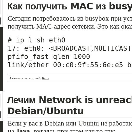
Как получить MAC из bus
Сегодня потребовалось из busybox при уст
получить MAC-адрес сетевки. Это как оказ
# ip l sh eth0
17: eth0: <BROADCAST,MULTICAST
pfifo_fast qlen 1000
link/ether 00:c0:9f:55:6e:e5 b
Связано с категорией:
linux
Лечим Network is unreac
Debian/Ubuntu
Если у вас в Debian или Ubuntu не работ
на
Java
, ругаясь при этом как то так: