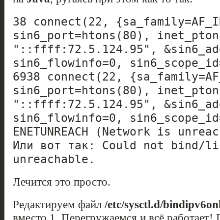
38 connect(22, {sa_family=AF_I
sin6_port=htons(80), inet_pton
"::ffff:72.5.124.95", &sin6_ad
sin6_flowinfo=0, sin6_scope_id
6938 connect(22, {sa_family=AF
sin6_port=htons(80), inet_pton
"::ffff:72.5.124.95", &sin6_ad
sin6_flowinfo=0, sin6_scope_id
ENETUNREACH (Network is unreac
Или вот так: Could not bind/li
unreachable.
Лечится это просто.
Редактируем файл
/etc/sysctl.d/bindipv6on
вместо 1. Перегружаемся и всё работает! 