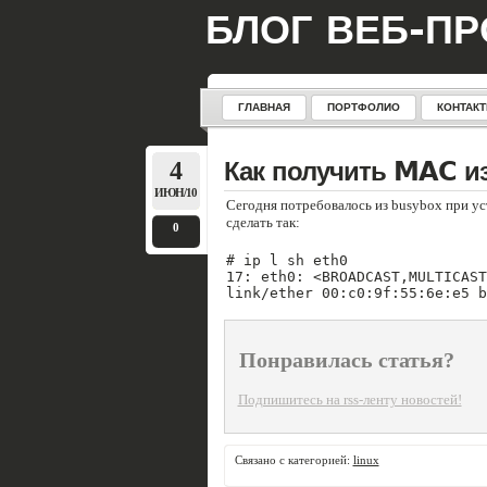
БЛОГ ВЕБ-П
ГЛАВНАЯ
ПОРТФОЛИО
КОНТАК
4
Как получить MAC и
ИЮН/10
Сегодня потребовалось из busybox при ус
сделать так:
0
# ip l sh eth0
17: eth0: <BROADCAST,MULTICAST
link/ether 00:c0:9f:55:6e:e5 b
Понравилась статья?
Подпишитесь на rss-ленту новостей!
Связано с категорией:
linux