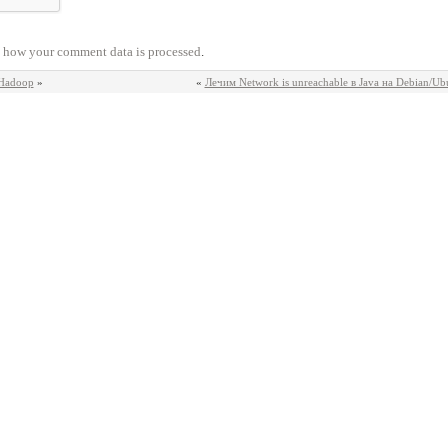
 how your comment data is processed
.
 Hadoop
»
«
Лечим Network is unreachable в Java на Debian/Ub