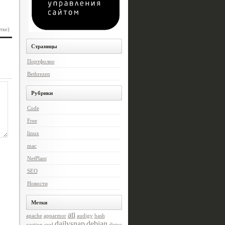
тке)
Страницы
Портфолио
Bethrezen
Рубрики
Code
Free
linux
mac
NetPlant
SEO
Новости
Метки
ati
apache
apparmor
audigy
bash
dailysnap
debian
caction
curl
distcc