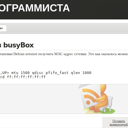
РОГРАММИСТА
ТЫ
з busyBox
тановки Debian netsinst получить MAC-адрес сетевки. Это как оказалось можн
,UP> mtu 1500 qdisc pfifo_fast qlen 1000
rd ff:ff:ff:ff:ff:ff
Оставить
комментарий