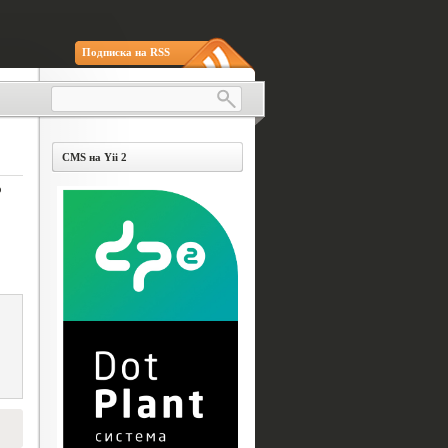
Подписка на RSS
CMS на Yii 2
о