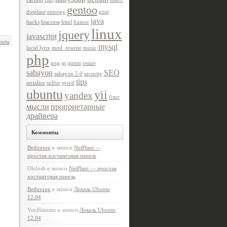
gentoo
dotplant
entropy
gzip
java
hacks
htaccess
html
humor
linux
jquery
javascript
untu
mysql
lucid lynx
mod_rewrite
music
php
png
qt
qutim
resize
sabayon
SEO
sabayon 5.0
security
tips
serialize
sulfur
sysctl
ubuntu
yii
yandex
блог
мысли
проприетарные
драйвера
Комменты
Bethrezen
к записи
NetPlant —
простая хостинговая панель
Ololosh
к записи
NetPlant — простая
хостинговая панель
Bethrezen
к записи
Локаль Ubuntu
12.04
VonHamster
к записи
Локаль Ubuntu
12.04