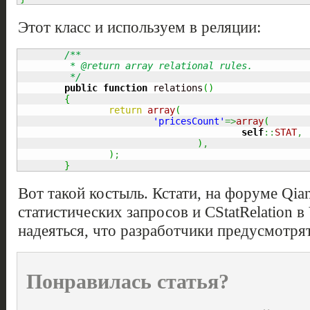
Этот класс и используем в реляции:
/**

	 * @return array relational rules.

	 */
public
function
 relations
(
)
{
return
array
(
'pricesCount'
=>
array
(
self
::
STAT
,
)
,
)
;
}
Вот такой костыль. Кстати, на форуме Qia
статистических запросов и CStatRelation в
надеяться, что разработчики предусмотря
Понравилась статья?