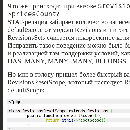
$revisi
Что же происходит при вызове
>pricesCount
?
STAT-реляция забирает количество записе
defaultScope от модели Revisions и в итог
RevisionsSets считается некорректное коли
Исправить такое поведение можно было бы
и реализацией там поддержки условий, как
HAS_MANY, MANY_MANY, BELONGS_
Но мне в голову пришел более быстрый вар
RevisionsResetScope, который наследует R
defaultScope:
<?php
class
 RevisionsResetScope 
extends
 Revisions 
{
public
function
 defaultScope
(
)
{
return
$this
->
resetScope
(
)
;
}
}