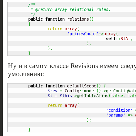
/**

	 * @return array relational rules.

	 */
public
function
 relations
(
)
{
return
array
(
'pricesCount'
=>
array
(
self
::
STAT
,
)
,
)
;
}
Ну и в самом классе Revisions имеем сле
умолчанию:
public
function
 defaultScope
(
)
{
$rev
=
 Config
::
model
(
)
->
getConfigVal
$t
=
$this
->
getTableAlias
(
false
,
fal
return
array
(
'condition'
'params'
=>
)
;
}