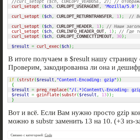
//curl_setopt ($ch, CURLOPT_VERBOSE, 2); // Отображ
curl_setopt
(
$ch
,
 CURLOPT_USERAGENT
,
'Mozilla/5.0'
)
curl_setopt
(
$ch
,
 CURLOPT_RETURNTRANSFER
,
1
)
;
// В
curl_setopt
(
$ch
,
 CURLOPT_HEADER
,
1
)
;
// Наши загол
curl_setopt
(
$ch
,
 CURLINFO_HEADER_OUT
,
1
)
;
// Где т
curl_setopt
(
$ch
,
 CURLOPT_CONNECTTIMEOUT
,
30
)
;
$result
=
curl_exec
(
$ch
)
;
В итоге получаем в $result нашу страницу 
Проверим, закодированна ли она и дешифр
if
(
strstr
(
$result
,
"Content-Encoding: gzip"
)
)
{
$result
=
preg_replace
(
"/(.*)Content\-Encoding: gzi
$result
=
gzinflate
(
substr
(
$result
,
13
)
)
;
}
Вот и всё. Если Вам нужно просто gzip ко
можно в substr заменить 13 на 10. (+3 из-за
Связано с категорией:
Code