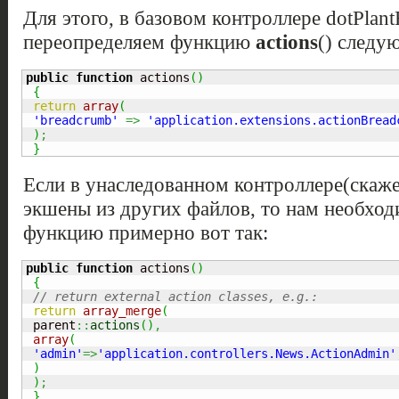
Для этого, в базовом контроллере dotPlant
переопределяем функцию
actions
() следу
public
function
 actions
(
)
{
return
array
(
'breadcrumb'
=>
'application.extensions.actionBread
)
;
}
Если в унаследованном контроллере(скаж
экшены из других файлов, то нам необход
функцию примерно вот так:
public
function
 actions
(
)
{
// return external action classes, e.g.:
return
array_merge
(
 parent
::
actions
(
)
,
array
(
'admin'
=>
'application.controllers.News.ActionAdmin'
)
)
;
}