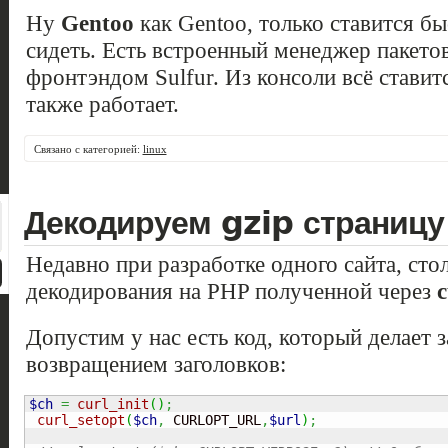
Ну
Gentoo
как Gentoo, только ставится бы
сидеть. Есть встроенный менеджер пакето
фронтэндом Sulfur. Из консоли всё ставится
также работает.
Связано с категорией:
linux
Декодируем gzip страницу
Недавно при разработке одного сайта, сто
декодирования на PHP полученной через
c
Допустим у нас есть код, который делает 
возвращением заголовков:
$ch
=
curl_init
(
)
;
curl_setopt
(
$ch
,
 CURLOPT_URL
,
$url
)
;