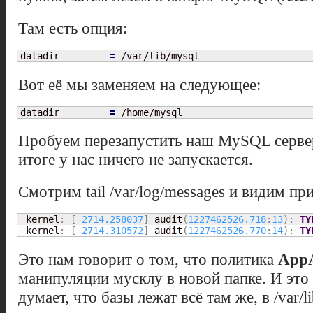
Там есть опция:
datadir         
=
 /var/lib/mysql
Вот её мы заменяем на следующее:
datadir         
=
 /home/mysql
Пробуем перезапустить наш MySQL сервер (/e
итоге у нас ничего не запускается.
Смотрим tail /var/log/messages и видим пр
 kernel
:
[
2714.258037
]
 audit
(
1227462526.718
:
13
)
:
TY
 kernel
:
[
2714.310572
]
 audit
(
1227462526.770
:
14
)
:
TY
Это нам говорит о том, что политика
App
манипуляции мусклу в новой папке. И это
думает, что базы лежат всё там же, в /var/l