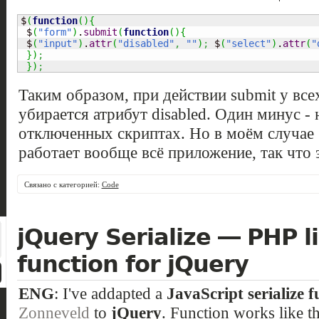
$
(
function
(
)
{
 $
(
"form"
)
.
submit
(
function
(
)
{
 $
(
"input"
)
.
attr
(
"disabled"
,
""
)
;
 $
(
"select"
)
.
attr
(
"
}
)
;
}
)
;
Таким образом, при действии submit у всех
убирается атрибут disabled. Один минус - 
отключенных скриптах. Но в моём случае б
работает вообще всё приложение, так что 
Связано с категорией:
Code
jQuery Serialize — PHP li
function for jQuery
ENG
: I've addapted a
JavaScript serialize f
Zonneveld
to
jQuery
. Function works like t