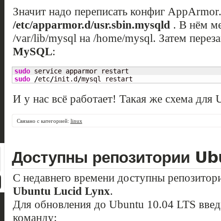
Значит надо переписать конфиг AppArmor
/etc/apparmor.d/usr.sbin.mysqld
. В нём м
/var/lib/mysql на /home/mysql. Затем пер
MySQL
:
sudo
sudo
/
etc
/
init.d
/
mysql restart
И у нас всё работает! Такая же схема для 
Связано с категорией:
linux
Доступны репозитории Ub
С недавнего времени доступны репозитор
Ubuntu Lucid Lynx
.
Для обновления до Ubuntu 10.04 LTS вве
команду: